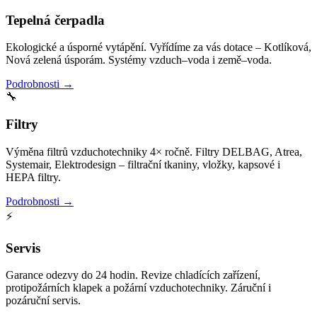
Tepelná čerpadla
Ekologické a úsporné vytápění. Vyřídíme za vás dotace – Kotlíková,
Nová zelená úsporám. Systémy vzduch–voda i země–voda.
Podrobnosti →
🔧
Filtry
Výměna filtrů vzduchotechniky 4× ročně. Filtry DELBAG, Atrea,
Systemair, Elektrodesign – filtrační tkaniny, vložky, kapsové i
HEPA filtry.
Podrobnosti →
⚡
Servis
Garance odezvy do 24 hodin. Revize chladících zařízení,
protipožárních klapek a požární vzduchotechniky. Záruční i
pozáruční servis.