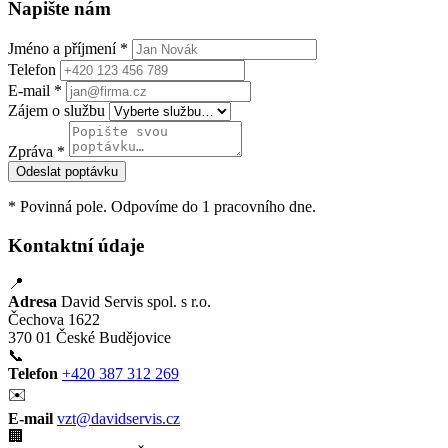
Napište nám
Jméno a příjmení *
Telefon
E-mail *
Zájem o službu
Zpráva *
Odeslat poptávku
* Povinná pole. Odpovíme do 1 pracovního dne.
Kontaktní údaje
📍
Adresa
David Servis spol. s r.o.
Čechova 1622
370 01 České Budějovice
📞
Telefon
+420 387 312 269
✉️
E-mail
vzt@davidservis.cz
🏢