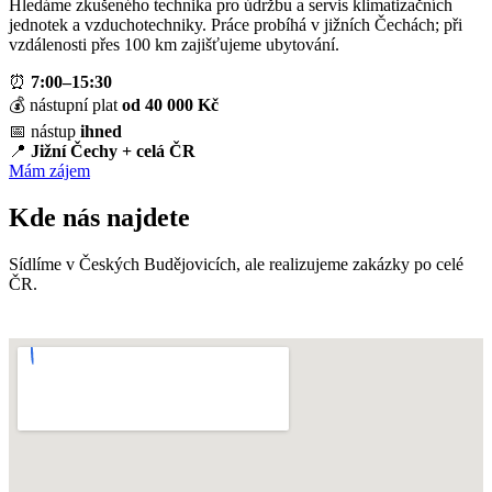
Hledáme zkušeného technika pro údržbu a servis klimatizačních
jednotek a vzduchotechniky. Práce probíhá v jižních Čechách; při
vzdálenosti přes 100 km zajišťujeme ubytování.
⏰
7:00–15:30
💰 nástupní plat
od 40 000 Kč
📅 nástup
ihned
📍
Jižní Čechy + celá ČR
Mám zájem
Kde nás najdete
Sídlíme v Českých Budějovicích, ale realizujeme zakázky po celé
ČR.