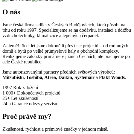
O nás
Jsme česká firma sídlící v Českých Budějovicích, která působí na
trhu od roku 1997. Specializujeme se na dodávku, instalaci a údržbu
vzduchotechniky, klimatizace a tepelných čerpadel.
Za téměř třicet let jsme dokončili přes tisíc projektů – od rodinných
domů a bytů po velké průmyslové haly a obchodní komplexy.
Realizujeme zakázky primárně v jižních Čechách, ale pracujeme po
celé České republice.
Jsme autorizovanými partnery předních světových výrobců:
Mitsubishi, Toshiba, Atrea, Daikin, Systemair
a
Fläkt Woods
.
1997
Rok založení
1 000+
Dokončených projektů
25+
Let zkušeností
24 h
Garance odezvy servisu
Proč právě my?
Zkušenosti, rychlost a prémiové značky v jednom místě.